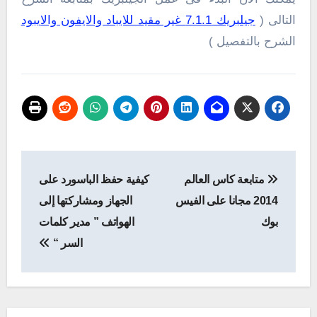
التالى (
جيلبريك 7.1.1 غير مقيد للايباد والايفون والايبود
الشرح بالتفصيل )
تصفّح
متابعة كاس العالم
كيفية حفظ الباسورد على
المقالات
2014 مجانا على الفيس
الجهاز ومشاركتها إلى
بوك
الهواتف ” مدير كلمات
السر “