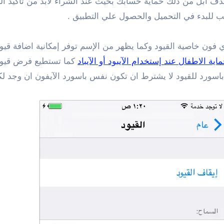
دف آبل من ذلك حماية حسابك بحيث عند الشراء لابد من تأكيد الع
للبدء في التحميل والحصول علي التطبيق .
ي فون خاصية القيود وكما يظهر من الإسم توفر إمكانية اضافة قي
اية الاطفال عند إستخدام الآيبود أو الآيباد
كما تستطيع فرض قيود 
بة باسورد للقيود لا يشترط ان تكون نفس باسورد الآيفون ان وجد ل