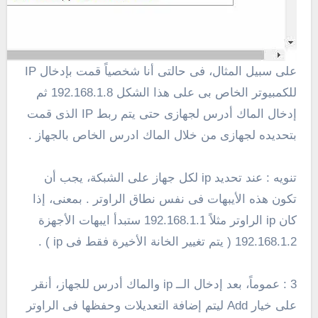
على سبيل المثال، فى حالتى أنا شخصياً قمت بإدخال IP
للكمبيوتر الخاص بى على هذا الشكل 192.168.1.8 ثم
إدخال الماك أدرس لجهازى حتى يتم ربط IP الذى قمت
بتحديده لجهازى من خلال الماك ادرس الخاص بالجهاز .
تنويه : عند تحديد ip لكل جهاز على الشبكة، يجب أن
تكون هذه الأيبهات فى نفس نطاق الراوتر . بمعنى، إذا
كان ip الراوتر مثلاً 192.168.1.1 ستبدأ ايبهات الأجهزة
192.168.1.2 ( يتم تغيير الخانة الأخيرة فقط فى ip ) .
3 : عموماً، بعد إدخال الــ ip والماك أدرس للجهاز، أنقر
على خيار Add ليتم إضافة التعديلات وحفظها فى الراوتر