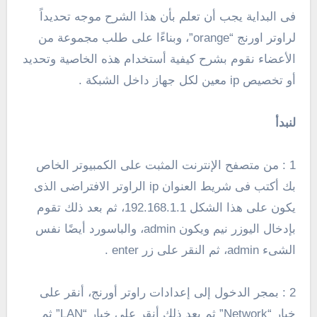
فى البداية يجب أن تعلم بأن هذا الشرح موجه تحديداً
لراوتر اورنج “orange”، وبناءًا على طلب مجموعة من
الأعضاء نقوم بشرح كيفية أستخدام هذه الخاصية وتحديد
أو تخصيص ip معين لكل جهاز داخل الشبكة .
لنبدأ
1 : من متصفح الإنترنت المثبت على الكمبيوتر الخاص
بك أكتب فى شريط العنوان ip الراوتر الافتراضى الذى
يكون على هذا الشكل 192.168.1.1، ثم بعد ذلك تقوم
بإدخال اليوزر نيم ويكون admin، والباسورد أيضًا نفس
الشىء admin، ثم النقر على زر enter .
2 : بمجر الدخول إلى إعدادات راوتر أورنج، أنقر على
خيار “Network” ثم بعد ذلك أنقر على خيار “LAN” ثم