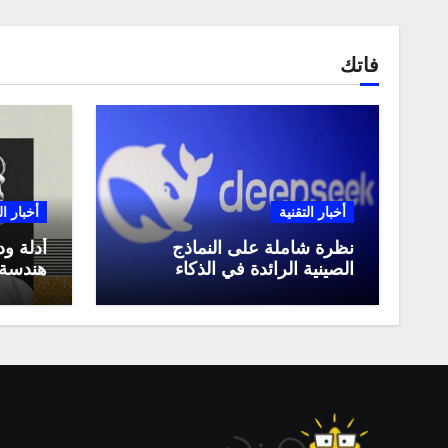
فاتك
أخبار التقنية
أخبار ال
نظرة شاملة على النماذج
أدلة ود
الصينية الرائدة في الذكاء
هندسة 
الاصطناعي، ومقارنة بينها،
لعام 2025
وكيف تستفيد منها في عام
2025