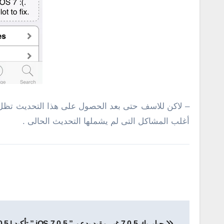
– لاكن للاسف حتى بعد الحصول على هذا التحديث تظل مش
أغلب المشاكل التى لم يشملها التحديث الحالى .
تصفّح
جيلبريك 7.0.5 غير مقيد يدعم ” iOS 7.0.5 ” تأكيد | jailbreak 7.0.5