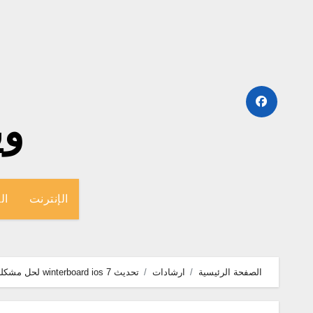
لتجاوز
لى
لمحتوى
وينج
الإنترنت
ال
الصفحة الرئيسية
ارشادات
تحديث winterboard ios 7 لحل مشكلة Webkit, أيقونة التقويم, شريط الحالة