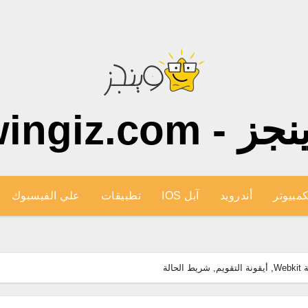
ز - wingiz.com
كمبيوتر
أندرويد
آبل IOS
تطبيقات
علي الفيسبوك