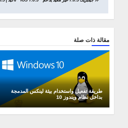
المقالات
مقالة ذات صلة
طريقة تفعيل واستخدام بيئة لينكس المدمجة
بداخل نظام ويندوز 10