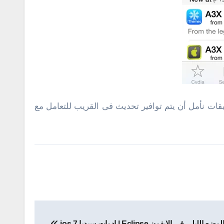
قات نأمل أن يتم توافير تحديث فى القريب للتعامل مع
ي في الايفون Eclipse | ادوات سيديا ios 7