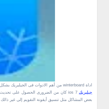
اداة winterboard من أهم الادوات فى الجيلبريك بشكل عام حيث تعتبر الوسيلة الأساسية للتحكم فى الثيمات بحيث يمكنك التبديل بين الثيمات من خلال هذه الأداة , عند توافر
جيلبريك
ios 7 كان من الضرورى الحصول على تحدي
بعض المشاكل مثل تنسيق أيقونة التقويم إلى غير ذالك .