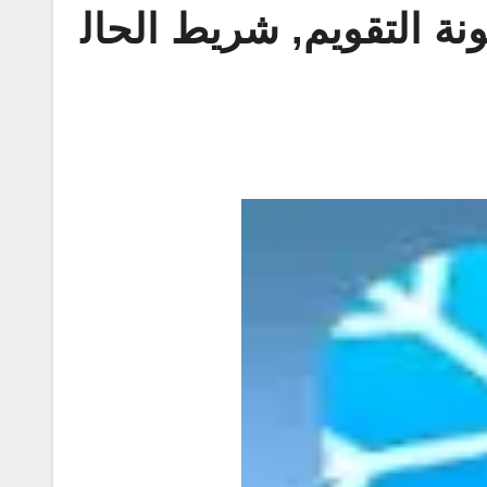
winterboard  لحل مشكلة Webkit, أيقونة التقويم, شريط الحال