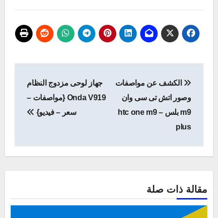
تصفّح
الكشف عن مواصفات
جهاز لوحى مزدوج النظام
المقالات
وصور اتش تى سى وان
Onda V919 {مواصفات –
m9 بلس – htc one m9
سعر – فيديو}
plus
مقالة ذات صلة