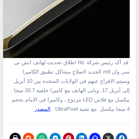
قد
أكد
رئيس شركة htc اطلاق تحديث لهاتف اتش تى
سى وان m9 الجديد لاصلاح مشاكل تطبيق الكاميرا
و
سيتم الافراج عنهم
في الولايات
المتحدة
بين
10 أبريل
إلى أبريل
17. وياتى الهاتف مع كاميرا خلفية 20.7 ميجا
بيكسل مع فلاش LED مزدوج ، وكاميرا فى الامام بحجم
4 ميجا بيكسل مع تفنية UltraPixel .
المصدر