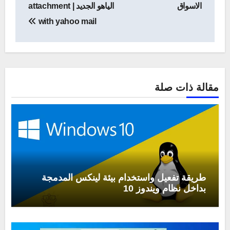
الاسواق
الياهو الجديد | attachment
with yahoo mail
مقالة ذات صلة
طريقة تفعيل واستخدام بيئة لينكس المدمجة
بداخل نظام ويندوز 10