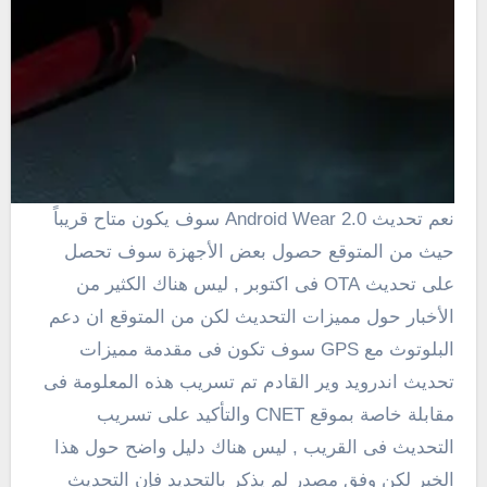
نعم تحديث Android Wear 2.0 سوف يكون متاح قريباً
حيث من المتوقع حصول بعض الأجهزة سوف تحصل
على تحديث OTA فى اكتوبر , ليس هناك الكثير من
الأخبار حول مميزات التحديث لكن من المتوقع ان دعم
البلوتوث مع GPS سوف تكون فى مقدمة مميزات
تحديث اندرويد وير القادم تم تسريب هذه المعلومة فى
مقابلة خاصة بموقع CNET والتأكيد على تسريب
التحديث فى القريب , ليس هناك دليل واضح حول هذا
الخبر لكن وفق مصدر لم يذكر بالتحديد فإن التحديث