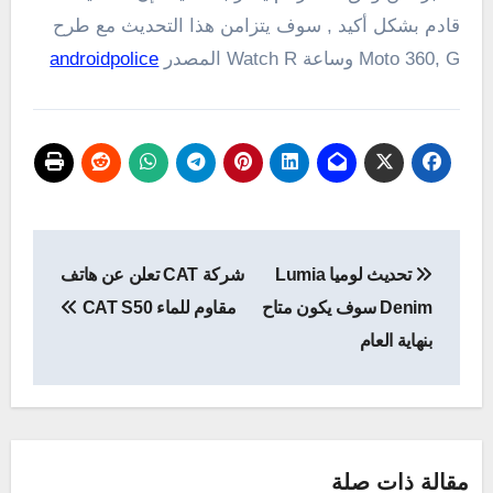
قادم بشكل أكيد , سوف يتزامن هذا التحديث مع طرح
Moto 360, G وساعة Watch R المصدر
androidpolice
تصفّح
تحديث لوميا Lumia
شركة CAT تعلن عن هاتف
المقالات
Denim سوف يكون متاح
مقاوم للماء CAT S50
بنهاية العام
مقالة ذات صلة