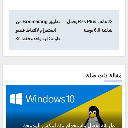
تصفّح
هاتف R7s Plus يحمل
تطبيق Boomerang من
المقالات
شاشة 6.0 بوصة
انستقرام لالتقاط فيديو
طوله ثانية واحدة فقط
مقالة ذات صلة
طريقة تفعيل واستخدام بيئة لينكس المدمجة