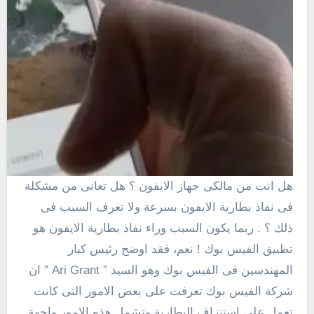
هل انت من مالكى جهاز الايفون ؟ هل تعانى من مشكلة
فى نفاذ بطارية الايفون بسرعة ولا تعرف السبب فى
ذلك ؟ . ربما يكون السبب وراء نفاذ بطارية الايفون هو
تطبيق الفيس بوك ! نعم، فقد اوضح رئيس كبار
المهندسين فى الفيس بوك وهو السيد ” Ari Grant ” ان
شركة الفيس بوك تعرفت على بعض الامور التى كانت
تعمل على استنزاف البطارية وتشمل هذه الامور واجهة