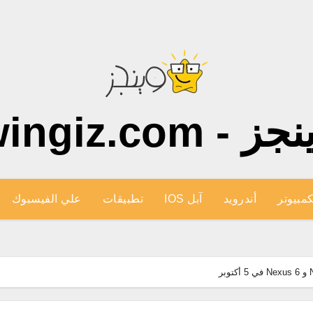
ز - wingiz.com
كمبيوتر
أندرويد
آبل IOS
تطبيقات
علي الفيسبوك