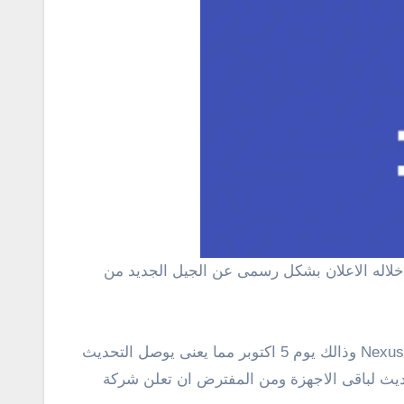
وكان هناك تقرير جديد اليوم يشير بأن تحديث اندرويد 6.0 سوف يصل بشكل اسرع من السابق الى هاتفى Nexus 5 و Nexus 6 وذالك يوم 5 اكتوبر مما يعنى يوصل التحديث
ديث لباقى الاجهزة ومن المفترض ان تعلن شركة