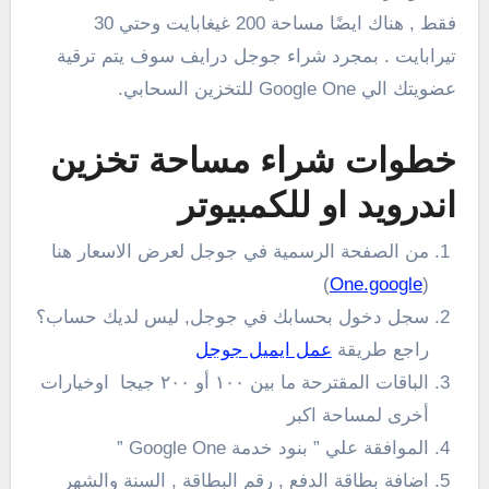
فقط , هناك ايضًا مساحة 200 غيغابايت وحتي 30
تيرابايت . بمجرد شراء جوجل درايف سوف يتم ترقية
عضويتك الي Google One للتخزين السحابي.
خطوات شراء مساحة تخزين
اندرويد او للكمبيوتر
من الصفحة الرسمية في جوجل لعرض الاسعار هنا
)
One.google
(
سجل دخول بحسابك في جوجل, ليس لديك حساب؟
راجع طريقة
عمل ايميل جوجل
الباقات المقترحة ما بين ١٠٠ أو ٢٠٠ جيجا اوخيارات
أخرى لمساحة اكبر
الموافقة علي ” ‏بنود خدمة Google One ”
اضافة بطاقة الدفع , رقم البطاقة , السنة والشهر