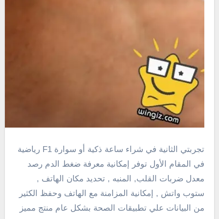
تجربتي الثانية في شراء ساعة ذكية أو سوارة F1 رياضية
في المقام الأول توفر إمكانية معرفة ضغط الدم رصد
معدل ضربات القلب, المنبه , تحديد مكان الهاتف ,
ستوب واتش , إمكانية المزامنة مع الهاتف وحفظ الكثير
من البيانات علي تطبيقات الصحة بشكل عام منتج مميز