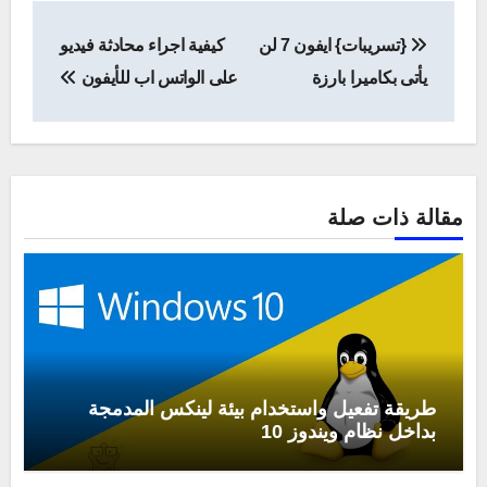
تصفّح
{تسريبات} ايفون 7 لن
كيفية اجراء محادثة فيديو
المقالات
يأتى بكاميرا بارزة
على الواتس اب للأيفون
مقالة ذات صلة
طريقة تفعيل واستخدام بيئة لينكس المدمجة
بداخل نظام ويندوز 10