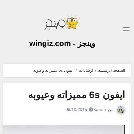
لتجاوز
لى
لمحتوى
وينجز - wingiz.com
الصفحة الرئيسية
ارشادات
ايفون 6s مميزاته وعيوبه
ايفون 6s مميزاته وعيوبه
من
Karam
06/10/2015