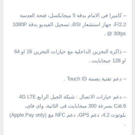
– كاميرا فى الامام بدقة 5 ميجابكسل، فتحة العدسة
F/2.2،
جهاز استشعار
BSI
، تسجيل الفيديو بدقة
1080P
.
@
30fps
– ذاكرة التخزين الداخلية مع خيارات التخزين 16 او 64
او 128 جيجابايت .
– دعم تقنية بصمة Touch ID .
– دعم خيارات الاتصال : شبكة الجيل الرابع 4G LTE
Cat.6 بسرعة 300 ميجابايت فى الثانية، واى فاى،
بلوتوث
4.2
، دعم
GPS
، دعم
NFC
مع (Apple Pay only)
.