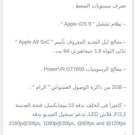
تعترف
مستويات
الضغط
.
– نظام تشغيل ” Apple iOS 9 ” .
– معالج ابل الجديد المعروف بأسم ” Apple A9 SoC ”
ثنائى النواة 1.8 جيجاهيرتز، 64 بت .
– معالج الرسوميات PowerVR GT7600 .
–
2GB
من ذاكرة الوصول العشوائي
” الرام ” .
– كاميرا فى الخلف بدقة 12 ميجابكسل، فتحة العدسة
F/2.2، فلاش LED، تدعم تسجيل الفيديو بدقة
2160p@30fps, 1080p@30fps, @60fps and @120fps
.