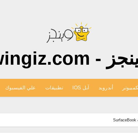
ز - wingiz.com
كمبيوتر
أندرويد
آبل IOS
تطبيقات
علي الفيسبوك
S