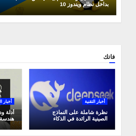
بداخل نظام ويندوز 10
فاتك
أخبار التقنية
أخبار ال
نظرة شاملة على النماذج
أدلة ود
الصينية الرائدة في الذكاء
هندسة 
الاصطناعي، ومقارنة بينها،
لعام 2025
وكيف تستفيد منها في عام