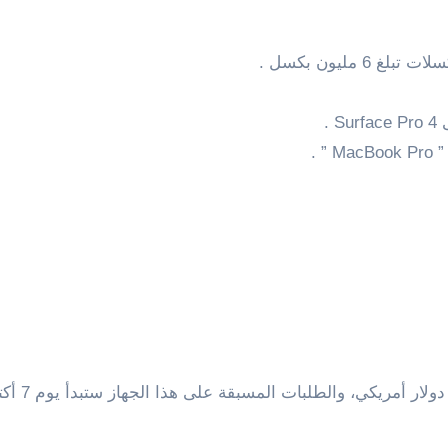
.
اما عن سع