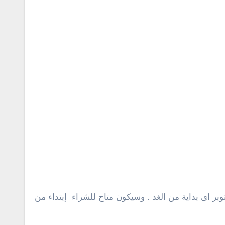
ر الحاسب المحمول، سيكلفك سيكلف 1500 دولار أمريكي، والطلبات المسبقة على هذا الجهاز ستبدأ يوم 7 أكتوبر اى بداية من الغد . وسيكون متاح للشراء إبتداء من