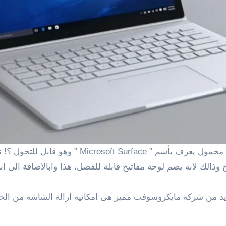
لك لانه يضم لوحة مفاتيح قابلة للفصل، هذا وابالاضافة الى انه
يد من شركة مايكروسوفت مميز هى امكانية ازالة الشاشة من الح