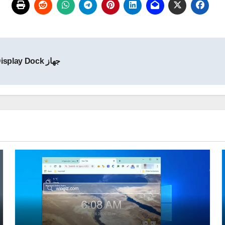
جهاز Display Dock الجديد من مايكروسوفت لتحويل الهاتف الى كمبيوتر