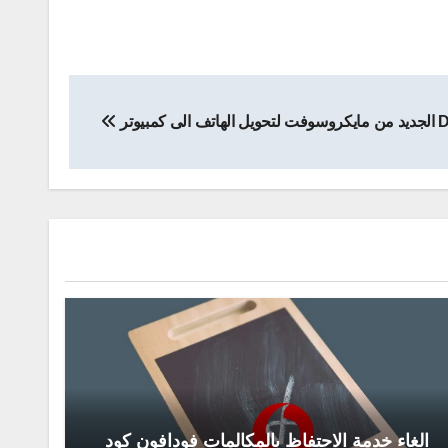
الغاء خدمة الاحتفاظ بالمكالمات فودافون كود