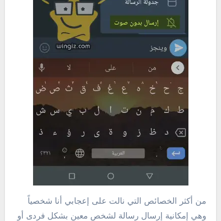
من أكثر الخصائص التي نالت على إعجابي أنا شخصياً
وهي إمكانية إرسال رسالة لشخص معين بشكل فردى أو