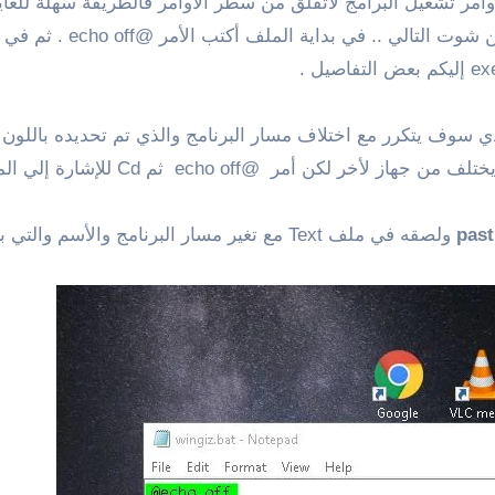
 كل ما تحتاج إليه هو انشاء ملف Text لكتابة أوامر تشغيل البرامج لاتقلق من سطر الأوا
ي سوف يتكرر مع اختلاف مسار البرنامج والذي تم تحديده باللون 
past
ولصقه في ملف Text مع تغير مسار البرنامج والأسم والتي باللون الأصفر في السكرين شوت التالي .