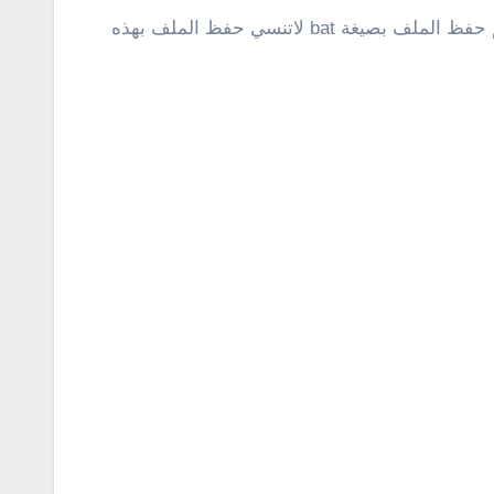
وهكذا كرر الخطوات السابقة مع أكثر من برنامج كما تريد إلي حين انشاء الملف بشكل كامل في النهاية أكتب أمر Exit ثم حفظ الملف بصيغة bat لاتنسي حفظ الملف بهذه