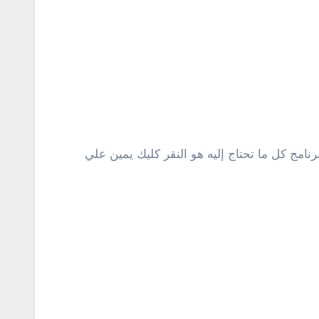
cd ننتقل إلي خطوة الحصول علي مسار البرنامج كل ما تحتاج إليه هو النقر كليك يمين علي