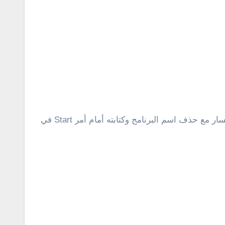
أمام اختيار Target يظهر مسار البرنامج حدد ثم انسخ هذا المسار . توجه بعد ذلك الي الملف وأمام أمر cd وقم بلصق المسار مع حذف اسم البرنامج وكتابته أمام أمر Start في