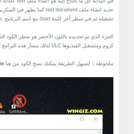
في البداية
تشغيله ثم في سطر أخر كلمة Start مع اسم البرنامج .exe إليكم بعض التفاصيل .
الجزء الذي تم تحديده باللون الأخضر هو سطر الكود الذ
كروم ومتشغيل الفيديوها VLC لذلك مسار هذه البرامج يختلف من جهاز لأخر لكن أمر @echo off ثم Cd للإشارة إلي المسار ثم Start لا تتغير هذه الأوامر فهي في أصل اللغة .
ملحوظة :: لتسهل الطريقة يمكنك نسخ الكود من هنا
ie