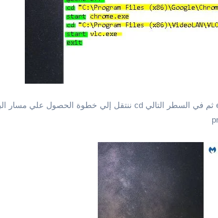
بعد انشاء ملف TEXT ثم كتابة السطر الأول @echo off ثم في السطر التالي 