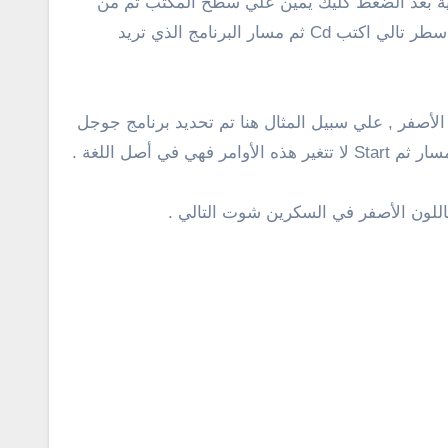
مر فالطريقة سهلة للغاية بعد الضغط كليك يمين علي سطح المكتب ثم من
جديد انشاء ملف text document كما يظهر في السكرين شوت التالي .. في بداية الملف أكتب الأمر @echo off . ثم في سطر تالي اكتب Cd ثم مسار البرنامج الذي تريد
الأصفر , علي سبيل المثال هنا تم تحديد برنامج جوجل