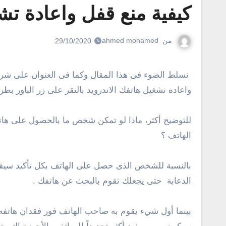
كيفية منع قفل واعادة تش
من
ahmed mohamed
29/10/2020
نسلط الضوء فى هذا المقال وكما فى العنوان على شرح طريقة من أفضل الطرق لمنع سرقة الهاتف ! نعم، بمتابعة هذه السطور ستكون قادر على منع أي شخص من قفل
واعادة تشغيل هاتفك الاندرويد بالنقر على زر الباور بط
للتوضيح أكثر، ماذا لو تمكن شخص ما بالحصول على هات
الهاتف ؟
بالنسبة للشخص الذى حصل على الهاتف بكل تأكيد سيقوم 
الدعابة حتى يجعلك تقوم بالبحث عن هاتفك .
بينما أول شيء يقوم به صاحب الهاتف فور فقدان هاتفه 