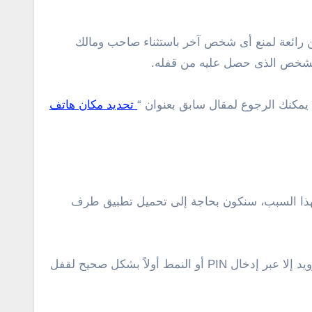
ن رائعة لمنع أى شخص آخر باستثناء صاحب ومالك
ن الشخص الذى حصل عليه من قفله.
 يمكنك الرجوع لمقال سابق بعنوان “
تحديد مكان هاتف
 . لهذا السبب، سنكون بحاجة إلى تحميل تطبيق طرف
لحسن الحظ يتوفر على سوق جوجل بلاى تطبيق أكثر من رائع يوفر خيار منع الأخرين من قفل أو إعادة تشغيل هاتف أندرويد إلا عبر إدخال PIN أو النمط أولاً بشكل صحيح لقفل