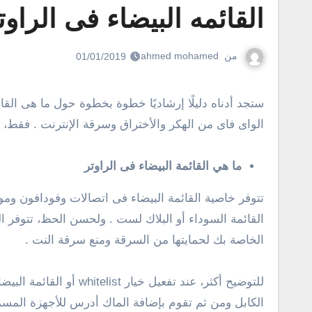
القائمه البيضاء فى الراو
من
ahmed mohamed
01/01/2019
ستجد أدناه دليلًا إرشاديًا خطوة بخطوة حول ما هى القائمة البيضاء “whitelist” فى الراوتر وما وظيفتها فى الراوتر وكيف يمكن تحقيق أقصى استفادة منها فى تأمين وحماية
الواى فاى من الهكر والأختراق وسرقة الإنترنت . فقط، ت
ما هي القائمة البيضاء فى الراوتر
القائمة السوداء أو البلاك لست . ولحسن الحظ، تتوفر ال
الخاصة بك لحمايتها من السرقة ومنع سرقة النت .
للتوضيح أكثر، عند تف
الكابل ومن ثم تقوم بإضافة الماك أدرس للأجهزة المسمو