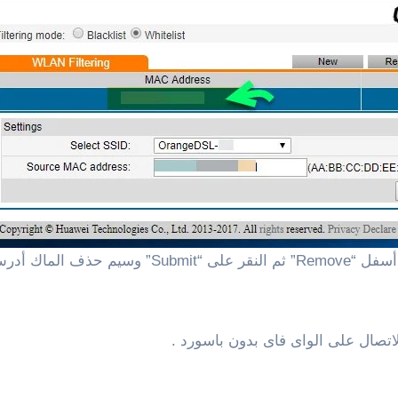
يمكنك حذف أى ماك ادرس عن طريق وضح علامة صح أس
اتصال على الواى فاى بدون باسورد .