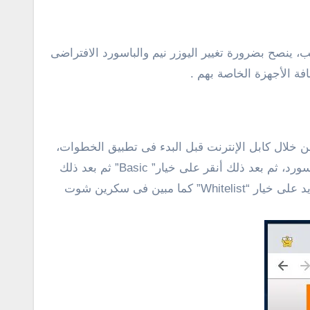
 ينصح بضرورة تغيير اليوزر نيم والباسورد الافتراضى
ة الأجهزة الخاصة بهم .
ن خلال كابل الإنترنت قبل البدء فى تطبيق الخطوات،
ثم بعد ذلك سجل دخول إلى صفحة إعدادات الراوتر بكتابة ip الراوتر فى شريط العنوان بالمتصفح وإدخال اليوزر نيم والباسورد، ثم بعد ذلك أنقر على خيار” Basic” ثم بعد ذلك
أنقر على خيار “WLAN”، ثم قم بالنقر على تبويبة “WLAN Filtering” وقم بوضح علامة صح أمام خيار “Enable” وقم بالتحديد على خيار “Whitelist” كما مبين فى سكرين شوت