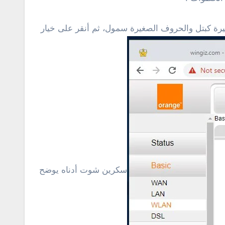
كمبيوتر فى خانة “Source MAC address” مع مراعاة الحروف الكبيرة كبتل والحروف الصغيرة سمول، ثم أنقر على خيار
سكرين شوت أدناه يوضح