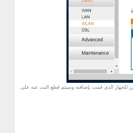
فل “Remove” ثم النقر على “Submit” وسيم حذف الماك أدرس للجهاز الذى قمت بإضافته وسيتم قطع النت عنه على