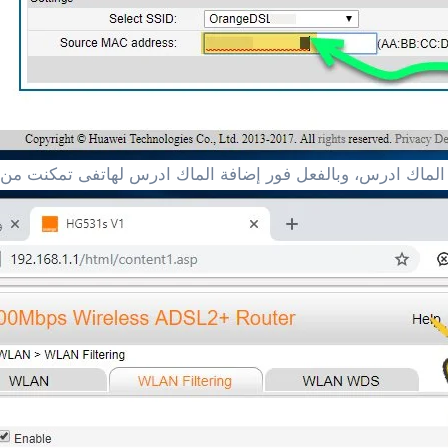
لماك ادرس، وبالفعل فور إضافة الماك ادرس لهاتفى تمكنت من ال