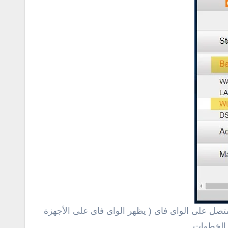
ة والهواتف التى كانت متصل على الواى فاى ( يظهر الواى فاى على الأجهزة
 الخطوات .