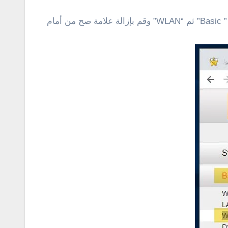
فى حالة كنت ترغب فى إيقاف وتعطيل القائمة البيضاء فى الراوتر، سجل دخول إلى صفحة الإعدادات، ثم أنقر على خيار ” Basic” ثم “WLAN” وقم بإزالة علامة صح من أمام