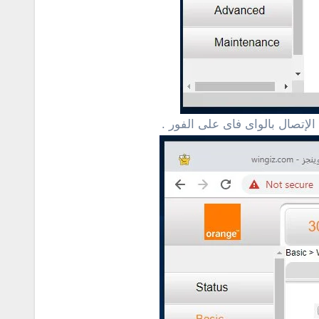
إتصال بالواى فاى على الفور .