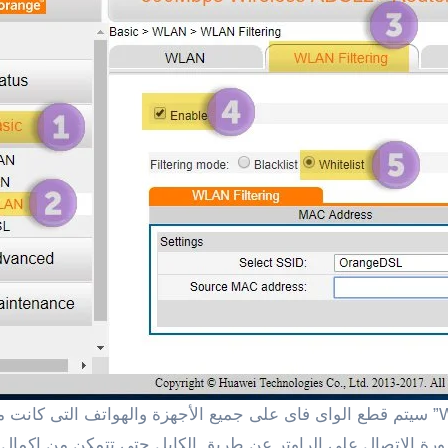
بمجر القيام بالخطوة أعلاه والنقر على “Whitelist” سيتم قطع الواى فاى على جميع الأجهز
ضرورة الاتصال على الراوتر عن طريق الكابل حتى تتمكن من اكمال