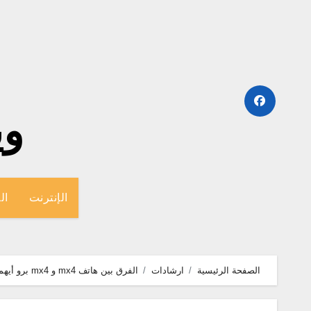
لتجاوز
لى
لمحتوى
وينج
الإنترنت
ال
الصفحة الرئيسية
ارشادات
الفرق بين هاتف mx4 و mx4 برو أيهما أفضل