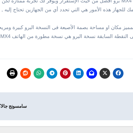
مك للجهاز هذه الأمور هي التي تحدد أي من الجهازين تحتاج إليه
لمميز مكان او مساحة بصمة الأصبعة فى النسخة البرو كبيرة ومريح
MX4
.٣: ل
سامسونج جالاكسي A7 يحمل معالج ثماني النواة 