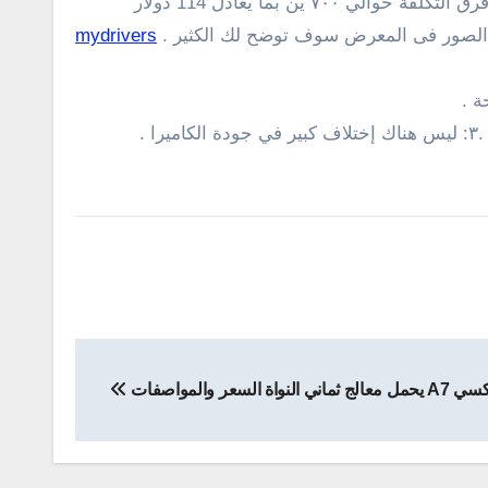
حتي لو كانت بسيطة لكن يجب أن نوضحها. في حين أن MX4 برو أفضل من حيث الإستقرار ويوفر لك تجربة ممتازه لكن فرق التكلفة حوالي ٧٠٠ ين بما يعادل 114 دولار
 , الصور فى المعرض سوف توضح لك الكثير .
mydrivers
ة .
يس هناك إختلاف كبير في جودة الكاميرا .
السعر والمواصفات