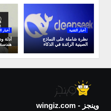
أخبار التقنية
أخبار ال
نظرة شاملة على النماذج
أدلة ود
الصينية الرائدة في الذكاء
هندسة 
الاصطناعي، ومقارنة بينها،
لعام 2025
وكيف تستفيد منها في عام
2025
وينجز - wingiz.com