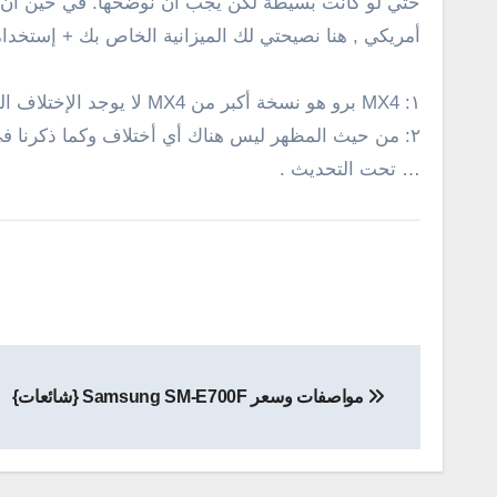
أمريكي , هنا نصيحتي لك الميزانية الخاص بك + إستخدا
١:
MX4
برو هو نسخة أكبر من
MX4
لا يوجد الإختلاف ا
٢: من حيث المظهر ليس هناك أي أختلاف وكما ذكرنا فى النقطة السابقة نسخة البرو هي نسخة مطورة من الهاتف
… تحت التحديث .
تصفّح
مواصفات وسعر Samsung SM-E700F {شائعات}
المقالات