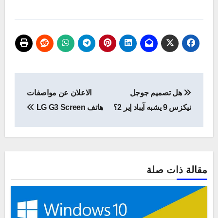
تصفّح
هل تصميم جوجل
الاعلان عن مواصفات
المقالات
نيكزس 9 يشبه آيباد إير 2؟
هاتف LG G3 Screen
مقالة ذات صلة