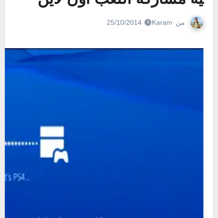
من
Karam
25/10/2014