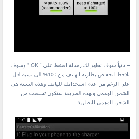
– ثانياً سوف تظهر لك رسالة اضغط على ” OK ” وسوف
تلاحظ انخفاض بطارية الهاتف من 100% الى نسبة اقل
على الرغم من عدم استخدامك للهاتف وهذه النسبة هى
الشحن الوهمى وبهذه الطريقة ستكون تخلصت من
الشحن الوهمى للبطارية .