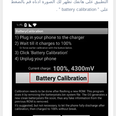
التطبيق على هاتفك تظهر لك الصورة ادناه قم بالضغط
على ” battery calibration ” .