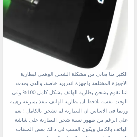
الكثير منا يعانى من مشكلة الشحن الوهمى لبطارية
الاجهزة المختلفة واجهزة اندرويد خاصة، والذى يحدث
اننا نقوم بشحن بطارية الهاتف بشكل كامل 100% وفى
الوقت نفسه نلاحظ ان بطارية الهاتف تنفذ بسرعة رهيبة
وربما فى الاساس ان البطارية لم تشحن بالكامل ! نعم
على الرغم من ظهور نسبة شحن البطارية على شاشة
الهاتف بالكامل ويكون السبب فى ذالك بعض الملفات