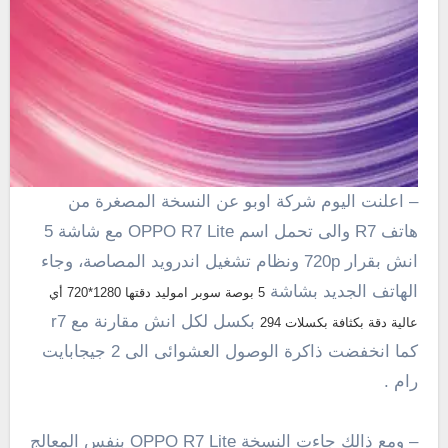
– اعلنت اليوم شركة اوبو عن النسخة المصغرة من
هاتف R7 والى تحمل اسم OPPO R7 Lite مع شاشة 5
انش بقرار
720p
ونظام تشغيل اندرويد المصاصة، وجاء
الهاتف الجديد بشاشة
5 بوصة سوبر اموليد دقتها 1280*720 أي
بكسل لكل انش مقارنة مع r7
عالية دقة بكثافة بكسلات 294
كما انخفضت ذاكرة الوصول العشوائى الى 2 جيجابايت
رام .
– ومع ذالك جاءت النسخة OPPO R7 Lite بنفس المعالج