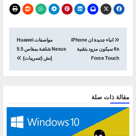
تصفّح
انباء جديدة ان iPhone
مواصفات Huawei
المقالات
6s سيكون مزود بتقنية
Nexus شاشة بمقاس 5.5
Force Touch
إنش {تسريبات}
مقالة ذات صلة