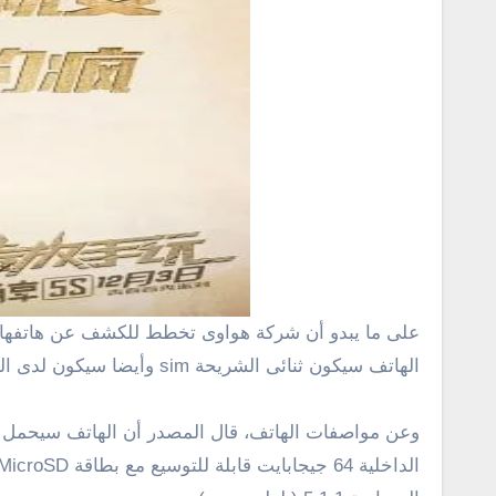
على ما يبدو أن شركة هواوى تخطط للكشف عن هاتفها الجديد والذى يعرف بأسم Huawei Enjoy 5S خلال الأسبوع الحالى وبتحديد يوم 3 ديسمبر, وقد أشارت صورة مسربة أن
الهاتف سيكون ثنائى الشريحة sim وأيضا سيكون لدى الهاتف منفذ وفتحة بطاقة الذاكرة الخارجية MicroSD،كما سيحمل تصميم وجسم من المعدن .