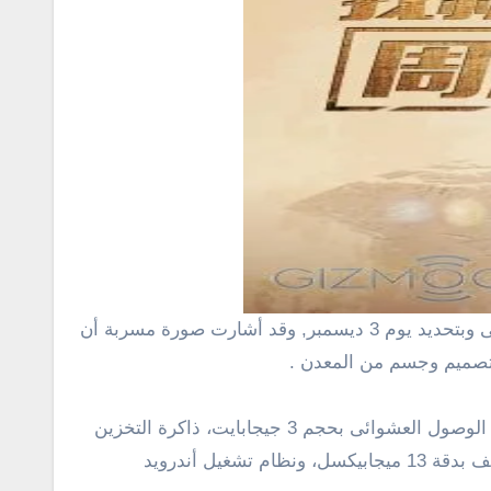
وعن مواصفات الهاتف، قال المصدر أن الهاتف سيحمل شاشة FHD بمقاس 5.2 بوصة، ومعالج من فئة Kirin 935، وذاكرة الوصول العشوائى بحجم 3 جيجابايت، ذاكرة التخزين
الداخلية 64 جيجابايت قابلة للتوسيع مع بطاقة MicroSD الخارجية، وكاميرا فى الامام بدقة 8 ميجابيكسل، وكاميرا فى الخلف بدقة 13 ميجابيكسل، ونظام تشغيل أندرويد