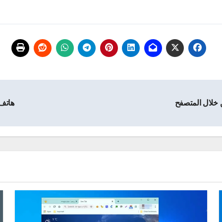
هاتف Oppo A53 بمواصفات متوسطة, تصميم 