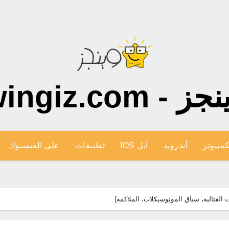
ز - wingiz.com
كمبيوتر
أندرويد
آبل IOS
تطبيقات
علي الفيسبوك