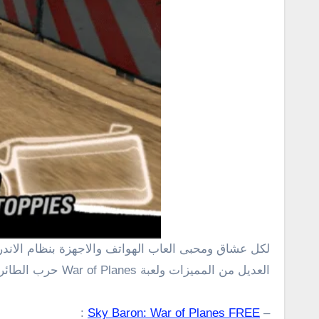
لكل عشاق ومحبى العاب الهواتف والاجهزة بنظام الاندرويد، فى هذا المقال جايبلكم افضل واقوى ستة العاب تتمثل فى لعبة trial xtreme والتى تاتى مع تحديث جديد يجلب
العديل من المميزات ولعبة War of Planes حرب الطائرات القتالية ولعبة Ducati Challenge سباق الدراجات ولعبة Rally Racer Dirt سباق السيارات وغيرها من الالعاب .
:
Sky Baron: War of Planes FREE
–