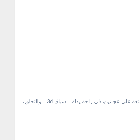
ة على عجلتين، في راحة يدك – سباق 3d –
والتجاوز،