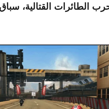
يد {حرب الطائرات القتالية، سب