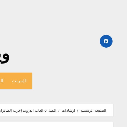
لتجاوز
لى
لمحتوى
وينج
الإنترنت
ال
الصفحة الرئيسية
ارشادات
افضل 6 العاب اندرويد {حرب الطائرات القتالية، سباق الموتوسيكلات، الملاكمة}