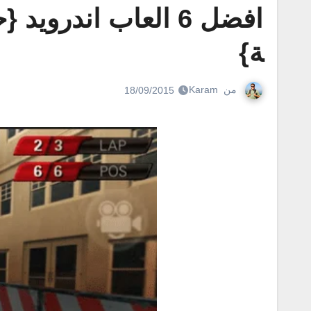
افضل 6 العاب اندرو
ة}
من
Karam
18/09/2015