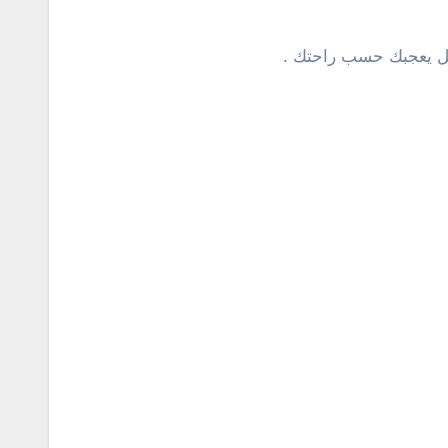
 شكل يعجبك حسب راحتك .