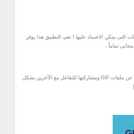
التى يمكن الاعتماد عليها ! نعم، التطبيق هذا يوفر
جانى تماماً .
التطبيق سريع الاستخدام ويدعم مجموعة كبيرة من اللغات من بينها اللغة العربية والإنجليزية، كما ويوفر لك إمكانية البحث عن ملفات GIF ومشاركتها للتفاعل مع الآخرين بشكل