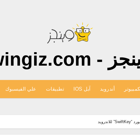
ز - wingiz.com
كمبيوتر
أندرويد
آبل IOS
تطبيقات
علي الفيسبوك