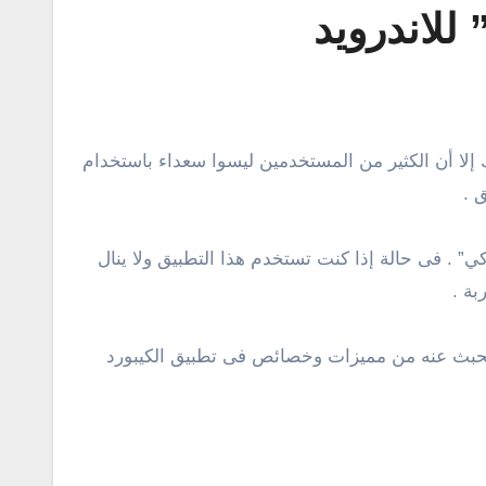
 .
ضل 5 بدائل لتطبيق لوحة المفاتيح “سويفت كي” . فى حالة إذا كنت تستخدم هذا التطبيق ولا ينال
بة .
ختلف عن تطبيق SwiftKey، فى القائمة أدناه ستجد ما تحبث عنه من مميزات وخصائص فى تطبيق الكيبورد