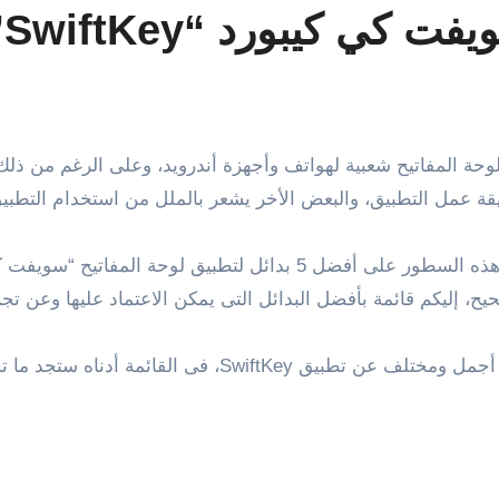
ة عمل التطبيق، والبعض الأخر يشعر بالملل من استخدام التطبيق
لذلك، قررنا نحن فريق موقع وينجز تسليط الضوء خلال هذه السطور على أف
، إليكم قائمة بأفضل البدائل التى يمكن الاعتماد عليها وعن تجر
سواء كانت تبحث عن مميزات وخصائص أكثر أو تصميم أجمل وم