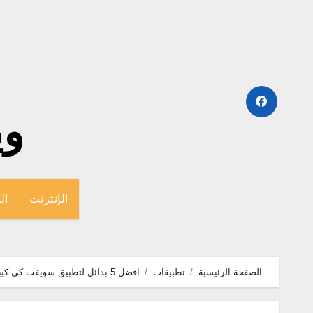
لتجاوز
لى
لمحتوى
وينج
الإنترنت
ال
الصفحة الرئيسية
تطبيقات
افضل 5 بدائل لتطبيق سويفت كي كيبورد “SwiftKey” للاندرويد