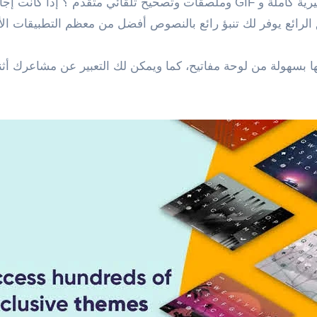
هل تبحث عن لوحة مفاتيح سريعة مع مجموعة رموز تعبيرية كاملة و GIF وملصقات وتص
ها بسهولة من لوحة مفاتيح، كما ويمكن لك التعبير عن مشاعرك أث