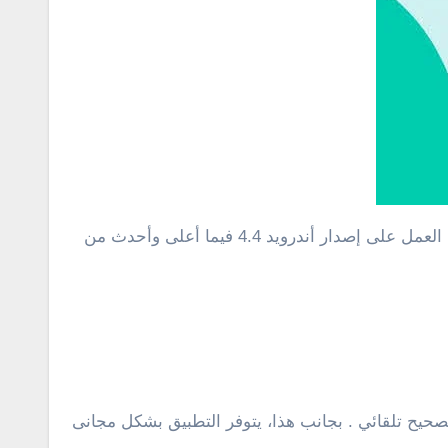
هذا، ويمكنك تخصيص التطبيق بالشكل الذى يناسبك بكل سهولة . عموماً، التطبيق متوفر بشكل مجانى على المتجر ويدعم العمل على إصدار أندرويد 4.4 فيما أعلى وأحدث من
تصحيح تلقائي . بجانب هذا، يتوفر التطبيق بشكل مجانى