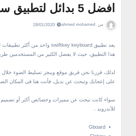
افضل 5 بدائل لتطبيق سويفت كي كيبورد “SwiftKey” للاندرويد
من
ahmed mohamed
28/01/2020
يعد تطبيق swiftkey keyboard واحد من أكثر تطبيقات لوحة المفاتيح شعبية لهواتف وأجهزة أندرويد، وعلى الرغم من ذلك إلا أن الكثير من المستخدمين ليسوا سعداء باستخدام
هذا التطبيق، حيث لا يفضل الكثير من المستخدمين طريق
على إعجابك وتبحث عن بديل، فأنت هنا فى المكان الصحيح
للأندرويد .
Gboard