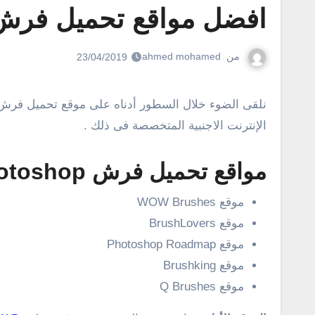
افضل مواقع تحميل فرش
من
ahmed mohamed
23/04/2019
نلقى الضوء خلال السطور أدناه على موقع تحميل فرش للفوتوشوب . نعم، إذا كنت تبحث عن افضل مواقع لتحميل فرشة للفوتوشوب، فإليك مجموعة من أفضل مواقع
الإنترنت الاجنبية المتخصصة فى ذلك .
مواقع تحميل فرش Photoshop
موقع WOW Brushes
موقع BrushLovers
موقع Photoshop Roadmap
موقع Brushking
موقع Q Brushes