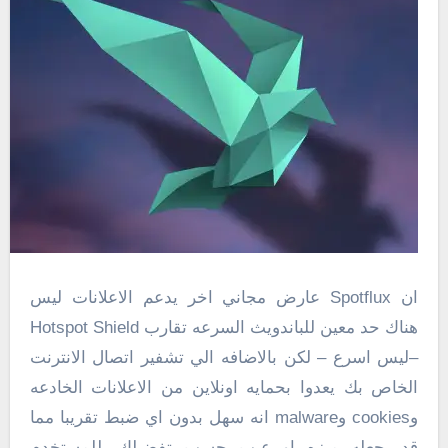
ان Spotflux عارض مجاني اخر يدعم الاعلانات ليس
هناك حد معين للباندويث السرعه تقارب Hotspot Shield
–ليس اسرع – لكن بالاضافه الي تشفير اتصال الانترنت
الخاص بك يعدوا بحمايه اونلاين من الاعلانات الخادعه
وcookies وmalware انه سهل بدون اي ضبط تقريبا مما
قد يجعله ميزه او عيب حسب تفضيلك. للمستخدم