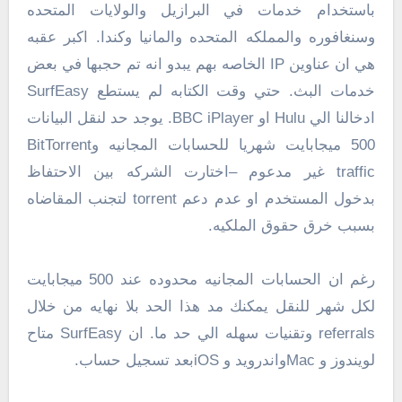
باستخدام خدمات في البرازيل والولايات المتحده
وسنغافوره والمملكه المتحده والمانيا وكندا. اكبر عقبه
هي ان عناوين IP الخاصه بهم يبدو انه تم حجبها في بعض
خدمات البث. حتي وقت الكتابه لم يستطع SurfEasy
ادخالنا الي Hulu او BBC iPlayer. يوجد حد لنقل البيانات
500 ميجابايت شهريا للحسابات المجانيه وBitTorrent
traffic غير مدعوم –اختارت الشركه بين الاحتفاظ
بدخول المستخدم او عدم دعم torrent لتجنب المقاضاه
بسبب خرق حقوق الملكيه.
رغم ان الحسابات المجانيه محدوده عند 500 ميجابايت
لكل شهر للنقل يمكنك مد هذا الحد بلا نهايه من خلال
referrals وتقنيات سهله الي حد ما. ان SurfEasy متاح
لويندوز و Macواندرويد و iOSبعد تسجيل حساب.