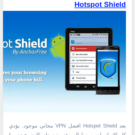
Hotspot Shield
يعد Hotspot Shield افضل VPN مجاني موجود. يؤدي
كل الاساسيات وبينما السرعه متوسطه كانت جيده بما