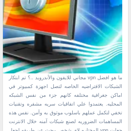
ما هو افضل vpn مجاني للايفون والأندرويد ..؟ تم ابتكار
الشبكات الافتراضيه الخاصه لتصل اجهزة كمبيوتر في
اماكن جغرافية مختلفه كانهم جزء من نفس الشبكه
المحليه. يعتمدوا علي اتفاقيات سريه مشفره وتقنيات
تخفي لتكمل عملهم باسلوب موثوق به وآمن. نفس هذه
المساهمات الضروريه لصنع شبكات آمنه خلال الانترنت
جعلت vpn المختاره لاي شخص يبحث عن طريقه لجعل