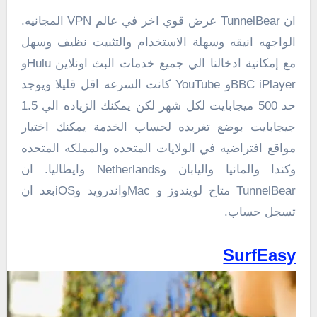
ان TunnelBear عرض قوي اخر في عالم VPN المجانيه.
الواجهه انيقه وسهلة الاستخدام والتثبيت نظيف وسهل
مع إمكانية ادخالنا الي جميع خدمات البث اونلاين Huluو
BBC iPlayerو YouTube كانت السرعه اقل قليلا ويوجد
حد 500 ميجابايت لكل شهر لكن يمكنك الزياده الي 1.5
جيجابايت بوضع تغريده لحساب الخدمة يمكنك اختيار
مواقع افتراضيه في الولايات المتحده والمملكه المتحده
وكندا والمانيا واليابان وNetherlands وايطاليا. ان
TunnelBear متاح لويندوز و Macواندرويد وiOSبعد ان
تسجل حساب.
SurfEasy