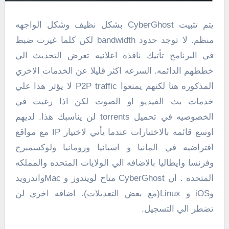
يتم تثبيت CyberGhost بشكل نظيف وشكل الواجهه
منظم. لا توجد حدود bandwidth لكن كلما غيرت ضبط
في البرنامج تأتيك نافذه اعلانيه تعرض التحديث الي
خططهم الدائمه. السرعه اكثر قليلا عن الخدمات الاخري
المذكوره هنا لكنهم يمنعوا P2P traffic لا يؤثر هذا علي
خدمات بث الفيديو او الصوت لكن اذا رغبت في
الخصوصيه في تحميل torrents لن يناسبك هذا. لديهم
اوسع قائمه بالاختيارات عندما يأتي لاختيار IP مع مواقع
افتراضيه في المانيا و اسبانيا ورومانيا ولوكسمبرج
وفرنسا وايطاليا بالاضافه الي الولايات المتحده والمملكه
المتحده . ان CyberGhost متاح لويندوز و Macواندرويد
وiOS و Linux(مع بعض التعديلات). اضافه اخري لن
تضطر الي التسجيل.