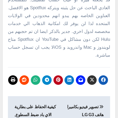
العادي الباحث عن حل يثبته ويتركه Spotflux هو الافضل.
العناوين الخاصه بهم يبدو انهم محدودين في الولايات
المتحده لذا لن يوفر لك امكانية الذهاب الي خدمات
مخصصه لدول اخري. جدير بالذكر ايضا ان تم حجبهم من
Hulu لكن دون مشاكل في YouTube ان Spotflux متاح
لويندوز و Mac واندرويد و iOSلا يجب ان تسجل حساب
مباشرة.
تصفّح
تصوير فيديو بكاميرا
كيفية الحفاظ على بطارية
المقالات
هاتف LG G3
الاي باد ضبط السطوع,