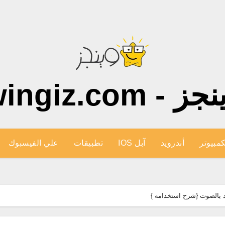
ز - wingiz.com
كمبيوتر
أندرويد
آبل IOS
تطبيقات
علي الفيسبوك
يد بالصوت {شرح استخدامه }