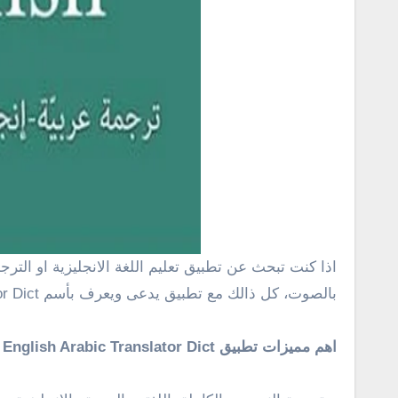
اذا كنت تبحث عن تطبيق تعليم اللغة الانجليزية او الترجمة من اللغة العربية الى الانجليزية والعكس الترجمة من العربية الى الانجليزية والبحث عن الكلمات وتعليم نطق الكلمات
بالصوت، كل ذالك مع تطبيق يدعى ويعرف بأسم English Arabic Translator Dict متوفر على متجر جوجل بلاى بشكل مجانى يدعم اللغة العربية والانجليزية .
اهم مميزات تطبيق English Arabic Translator Dict :