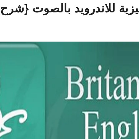
يزية للاندرويد بالصوت {شرح