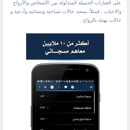
على العبارات الجميلة المتداولة بين الأشخاص والأزواج
والاحباب . فمثلاً، ستجد حالات صباحية ومسائية وأدعية و
حالات تهنئة بالزواج .