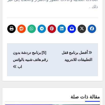
ذلك .
تصفّح
أفضل برنامج قفل
[5] برنامج دردشة بدون
المقالات
التطبيقات للاندرويد
رقم هاتف شبيه بالواتس
اب
مقالة ذات صلة