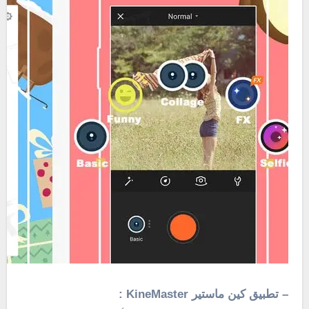
– تطبيق كين ماستير KineMaster :