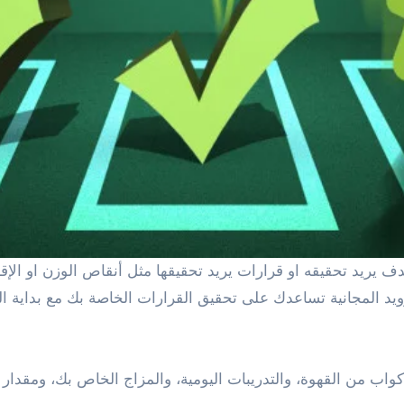
دف يريد تحقيقه او
قرارات يريد تحقيقها مثل أنقاص الوزن او
الإق
يد المجانية تساعدك على
تحقيق
القرارات
الخاصة بك
مع بداية ال
كواب من القهوة، والتدريبات اليومية،