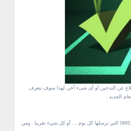
لاع عن التدخين
او أى شىء أخر، لهذا سوف نتعرف
عام الجديد .
والمزاج الخاص بك، ومقدار SMS التي ترسلها كل يوم … أو كل شيء تقريبا . ومن