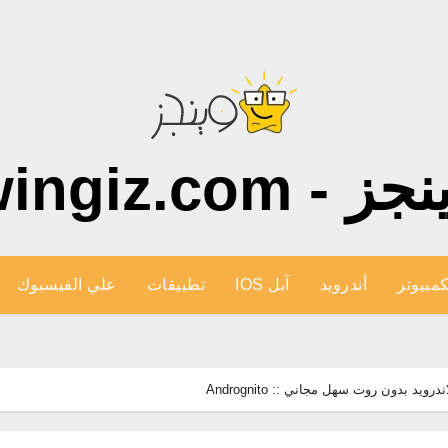
ز - wingiz.com
كمبيوتر
أندرويد
آبل IOS
تطبيقات
علي الفيسبوك
يد بدون روت سهل مجاني :: Andrognito