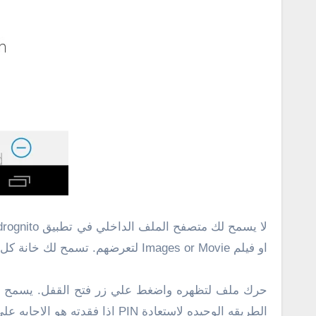
او فيلم Images or Movie لتعرضهم. تسمح لك خانة كل الملفات All Files بعرض كل الملفات المخفيه.
الطريقه الوحيده لاستعادة PIN اذا فقدته هو الاجابه علي اسئلتك الامنيه لذا تأكد ان تضبطها. اذهب الي الضبط settings لتعد سؤال امني وتمكن وضع التخفي في التطبيق.