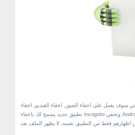
الملفات من جهازك والتحكم فى ذلك عن طريق اسمك ورقم pin خاص بك . ان Andrognito دمج بين كلمتي اندرويد Android وتخفي Incognito تطبيق جديد يسمح لك باخفاء
بيق في وضع “تجريبي “Beta ولا يطلب جهاز مثبت root ليعمل. يتم اخفاء الملفات وراء رقم PIN ويمكن اظهارهم فقط من التطبيق نفسه. لا يظهر الملف بعد