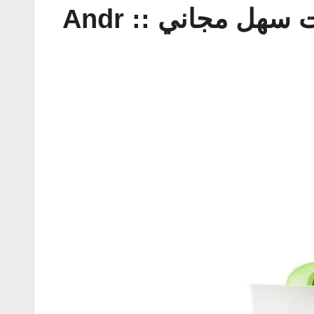
افضل برنامج اخفاء الصور والفيديو للاندرويد بدون روت سهل مجاني :: Andr