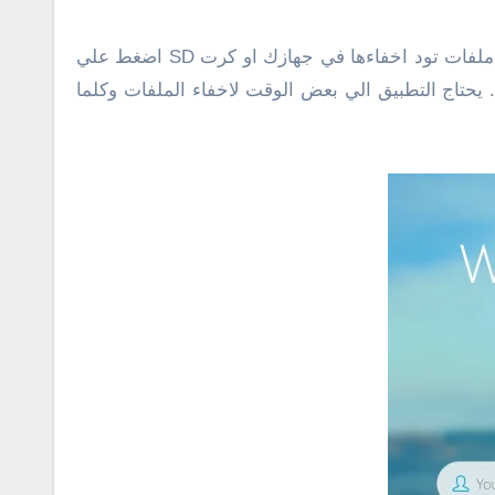
(١) ادخل اسمك (٢) ورقم PIN لتبدأ. يمكنك البدء في اخفاء الملفات فورا بمجرد تحديد PIN (٣) اضغط علي زر + واختر ملفات تود اخفاءها في جهازك او كرت SD اضغط علي
 يحتاج التطبيق الي بعض الوقت لاخفاء الملفات وكلما