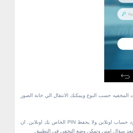
لدات. يتم تجميع الملفات المخفيه حسب النوع ويمكنك الانتقال الي خانة الصور
حرك ملف لتظهره واضغط علي زر فتح القفل. يسمح لك زر النجمه باضافة الملف الي المفضله. لا يطلب التطبيق وجود حساب اونلاين ولا يحفظ PIN الخاص بك اونلاين. ان