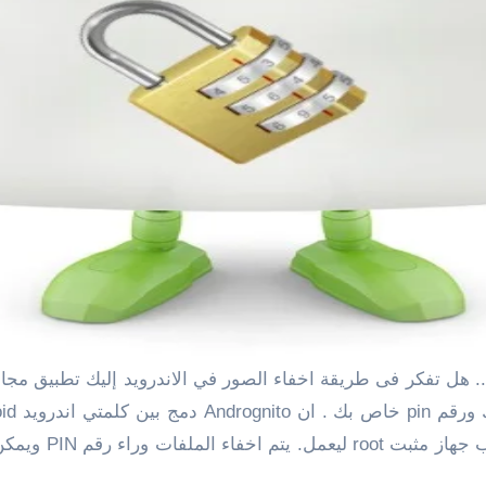
ملفاتك. يظل التط