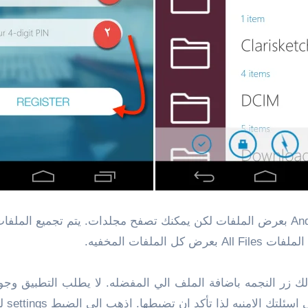
لا يسمح لك متصفح الملف الداخلي في تطبيق Andrognito بعرض الملفات لكن يمكنك تصفح مج