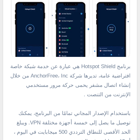
برنامج Hotspot Shield هي عبارة عن خدمة شبكة خاصة
افتراضية عامة، تديرها شركة AnchorFree، Inc من خلال
إنشاء اتصال مشفر يحمى حركة مرور مستخدمي
الإنترنت من التنصت .
باستخدام الإصدار المجاني تمامًا من البرنامج، يمكنك
توصيل ما يصل إلى خمسة أجهزة مختلفة VPN. ويبلغ
الحد الأقصى للنطاق الترددي 500 ميجابايت في اليوم ،