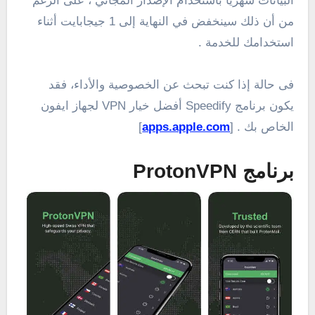
البيانات شهريًا باستخدام الإصدار المجاني ، على الرغم
من أن ذلك سينخفض في النهاية إلى 1 جيجابايت أثناء
استخدامك للخدمة .
فى حالة إذا كنت تبحث عن الخصوصية والأداء، فقد
يكون برنامج Speedify أفضل خيار VPN لجهاز ايفون
الخاص بك . [
apps.apple.com
]
برنامج ProtonVPN