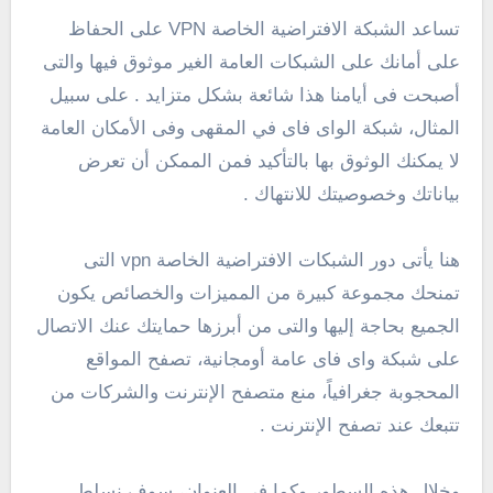
تساعد الشبكة الافتراضية الخاصة VPN على الحفاظ
على أمانك على الشبكات العامة الغير موثوق فيها والتى
أصبحت فى أيامنا هذا شائعة بشكل متزايد . على سبيل
المثال، شبكة الواى فاى في المقهى وفى الأمكان العامة
لا يمكنك الوثوق بها بالتأكيد فمن الممكن أن تعرض
بياناتك وخصوصيتك للانتهاك .
هنا يأتى دور الشبكات الافتراضية الخاصة vpn التى
تمنحك مجموعة كبيرة من المميزات والخصائص يكون
الجميع بحاجة إليها والتى من أبرزها حمايتك عنك الاتصال
على شبكة واى فاى عامة أومجانية، تصفح المواقع
المحجوبة جغرافياً، منع متصفح الإنترنت والشركات من
تتبعك عند تصفح الإنترنت .
وخلال هذه السطور وكما فى العنوان، سوف نسلط