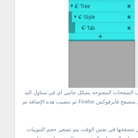
الصورة المميزة بالأعلي توضح المقصود بطريقة ترتيب التبويبات أو الصفحات المفتوحة . كالمعتاد كل مع عليك هو تشغيل متصفح فايرفوكس Firefox ثم تنصيب هذه الإضافة ثم
ي نتصفحها في نفس الوقت يتم تصغير حجم التبويبات