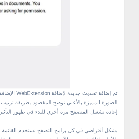
تم إضافة تحديث جديدة لإضافة WebExtension الإضافة موجهة لمتصفح فايرفوكس توفر ميزة جميلة جداً تتمثل في ترتيب الصفحات المفتوحة بشكل جانبي أي في متناول اليد
إعادة تشغيل المتصفح مرة أخري للبدء في ظهور التأثير 
بشكل أفتراضي في كل برامج التصفح نستخدم القائمة الع