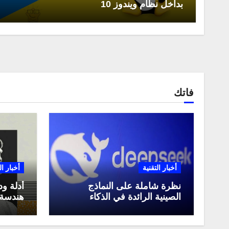
بداخل نظام ويندوز 10
فاتك
أخبار التقنية
أخبار ال
نظرة شاملة على النماذج
أدلة ود
الصينية الرائدة في الذكاء
هندسة 
الاصطناعي، ومقارنة بينها،
لعام 2025
وكيف تستفيد منها في عام
2025