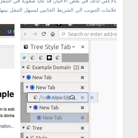
بالأعلي لذلك في بعض الأحيان قد تجد صعوبة في التنق
علامات التبويب الي الشريط الجانبي ليسهل التنقل بينها 