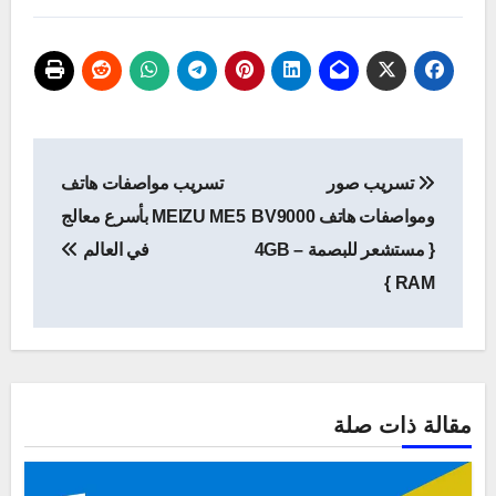
تصفّح
تسريب صور
تسريب مواصفات هاتف
المقالات
ومواصفات هاتف BV9000
MEIZU ME5 بأسرع معالج
{ مستشعر للبصمة – 4GB
في العالم
RAM }
مقالة ذات صلة