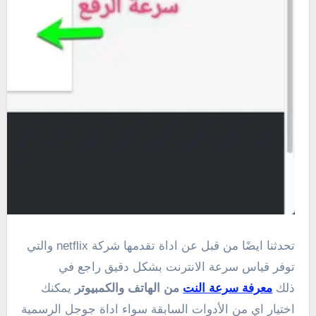
تحدثنا ايضًا من قبل عن اداة تقدمها شركة netflix والتي
توفر قياس سرعة الانترنت بشكل دقيق راجع في
ذلك
معرفة سرعة النت
من الهاتف والكمبيوتر
يمكنك
اختيار اي من الأدوات السابقة سواء اداة جوجل الرسمية