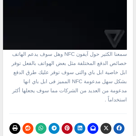
سمعنا الكثير حول
آيفون NFC
وهل سوف يدعم الهاتف
خصائص الدفع المختلفة مثل بعض الهواتف بالفعل توفر
ابل خاصية ابل باي والتى سوف توفر عليك طرق الدفع
بشكل سهل مدعومة NFC المميز فى ابل باي انها
مدعومة من العديد من الشركات مما سوف يجعلها أكثر
استخداماً .