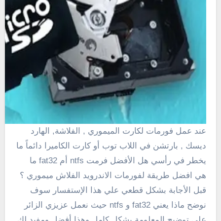
عند عمل فورمات لكارت الميموري , الفلاشة, الهارد
ديسك , بارتشن في اللاب توب أو كارت الكاميرا دائماً ما
يخطر في رأسي هل الأفضل فرمت ntfs أم fat32 ما
هي افضل طريقة لفورمات الاندرويد الفلاش ميموري ؟
قبل الأجابة بشكل قطعي علي هذا الإستفسار سوف
نوضح ماذا يعني fat32 و ntfs حيث نعمل عزيزي الزائر
علي توضيح المعلومة بشكل كامل وهذا أفضل ومفيد لك