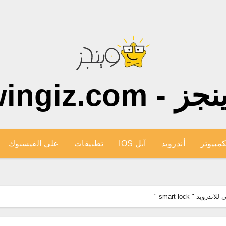
ز - wingiz.com
كمبيوتر
أندرويد
آبل IOS
تطبيقات
علي الفيسبوك