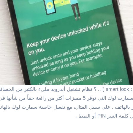
المستخدمين، من بين هذه الخصائص هى خاصية وميزة سمارت لوك التى توفر 5 م
ر بالهاتف . على سبيل المثال، مع تفعيل خاصية سمارت لوك بالهاتف
PIN أو النمط .