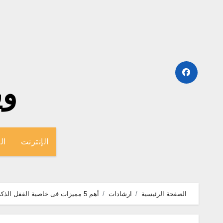
لتجاوز
لى
لمحتوى
وينج
الإنترنت
ال
الصفحة الرئيسية
ارشادات
أهم 5 مميزات فى خاصية القفل الذكي للاندرويد " smart lock "