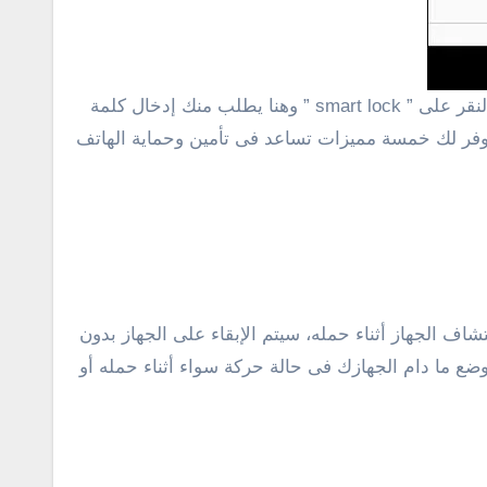
للوصول لهذه الخاصية فى الهاتف سوف تحتاج إلى الدخول ” للإعدادات ” ومن ثم النقر على ” الأمان ” ثم بعد ذلك تقوم بالنقر على ” smart lock ” وهنا يطلب منك إدخال كلمة
توفر لك خمسة مميزات تساعد فى تأمين وحماية الهاتف
اف الجهاز أثناء حمله، سيتم الإبقاء على الجهاز بدون
وضع ما دام الجهازك فى حالة حركة سواء أثناء حمله أو