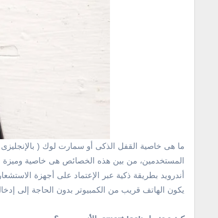
ما هى خاصية القفل الذكى أو سمارت لوك ( بالإنجليزى : smart lock ) .. ؟ نظام تشغيل أندرويد ملىء بالكثير من الخصائص والمميزات التى ربما لا يعرفها الكثير من
أندرويد بطريقة ذكية عبر الإعتماد على أجهزة الاستشعا
يكون الهاتف قريب من الكمبيوتر بدون الحاجة إلى إدخال كلمة السر 