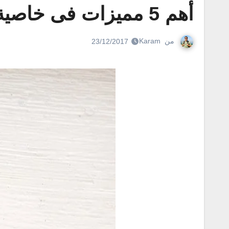
أهم 5 مميزات فى خاصية القفل الذكي للاندرويد " smart lock "
من
Karam
23/12/2017