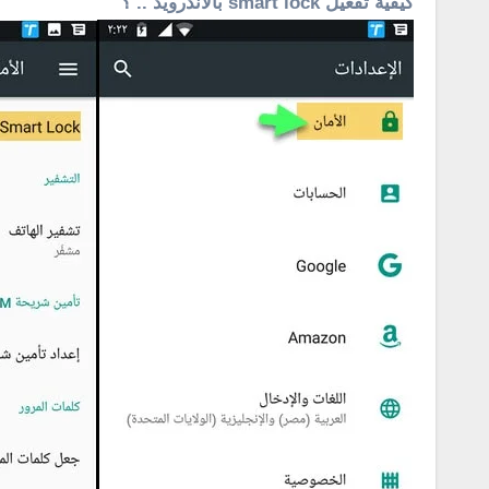
كيفية تفعيل smart lock بالأندرويد .. ؟