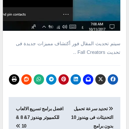
سيتم تحديث المقال فور أكتشاف مميزات جديدة فى
تحديث Fall Creators ..
تصفّح
تحديد سرعة تحميل
افضل برامج تسريع الالعاب
المقالات
التحديثات فى ويندوز 10
للكمبيوتر ويندوز 7& 8 &
بدون برامج
10