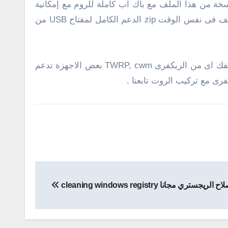
 عليه الكثير فى الحصول على ملف EFS حيث يقوم بالإحتفاظ بنسخة من هذا الملف مع باك اب كاملة للروم مع إمكانية
استخدام تاتش الشاشة, لوحة المفاتيح , معرفة نسبة البطارية والوقت بالأعلى هذا بالإضافة إلى دعم تنصيب أكثر من ملف فى نفس الوقت zip الدعم الكامل لمفتاح USB من
” من متجر جوجل بلاى + ان يدعم هاتفك اى من الريكفرى TWRP, cwm بعض الاجهزة تدعم
ى مع تركيب الروت تابعنا .
 مجانا cleaning windows registry