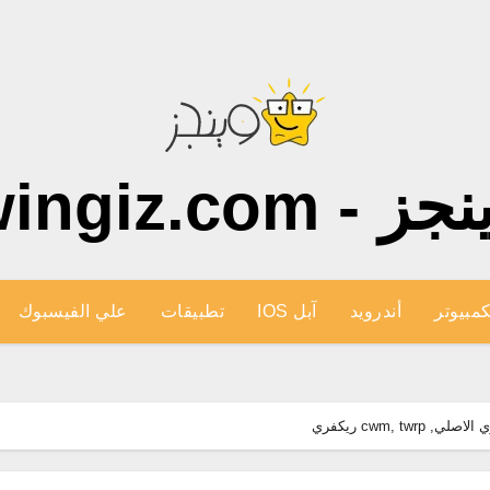
ز - wingiz.com
كمبيوتر
أندرويد
آبل IOS
تطبيقات
علي الفيسبوك
cwm, tw ريكفري