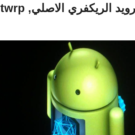
يكفري الاصلي, cwm, twrp ريكفري