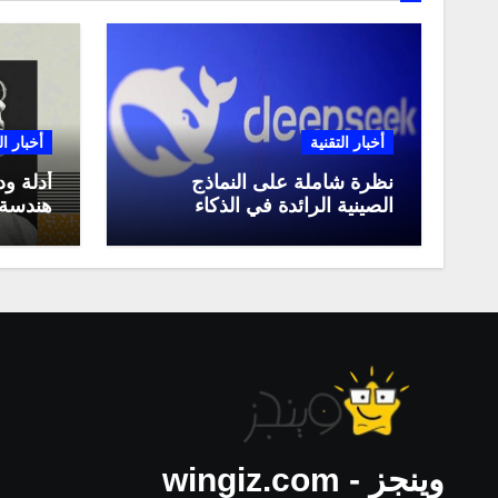
أخبار التقنية
أخبار ال
نظرة شاملة على النماذج
أدلة ود
الصينية الرائدة في الذكاء
هندسة 
الاصطناعي، ومقارنة بينها،
لعام 2025
وكيف تستفيد منها في عام
2025
وينجز - wingiz.com