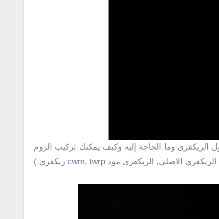
إلى غير ذالك من الأمور التى تتعليق بهذا الموضوع فى البداية هناك فقط ٣ أنواع من الريكفرى يمكنك حصرهم فيما يلى ( الريكفري الاصلي, الريكفرى مود cwm, twrp ريكفري )