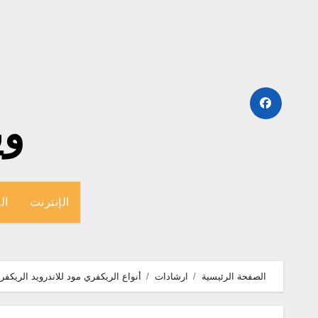
لتجاوز
لى
لمحتوى
وينج
الإنترنت
ال
الصفحة الرئيسية
ارشادات
أنواع الريكفري مود للاندرويد الريكفري الاصلي, rp