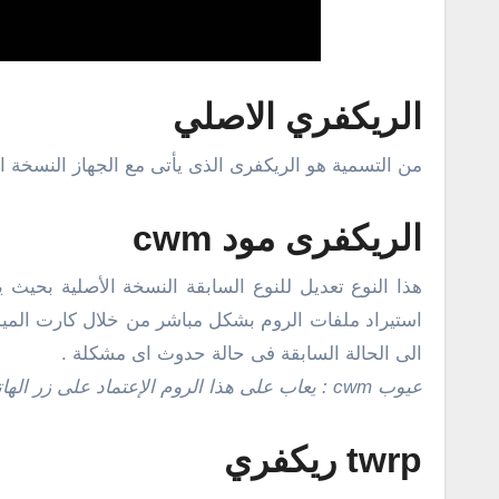
الريكفري الاصلي
من التسمية هو الريكفرى الذى يأتى مع الجهاز النسخة 
الريكفرى مود cwm
استيراد ملفات الروم بشكل مباشر من خلال كارت الميم
الى الحالة السابقة فى حالة حدوث اى مشكلة .
عيوب cwm : يعاب على هذا الروم الإعتماد على زر الهاتف فى تنفيذ المهام مثل الصوت للصعود والنزول بين القوائم والباور ..
twrp ريكفري